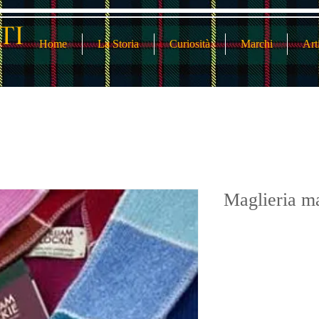
Home
La Storia
Curiosità
Marchi
Art
Maglieria m