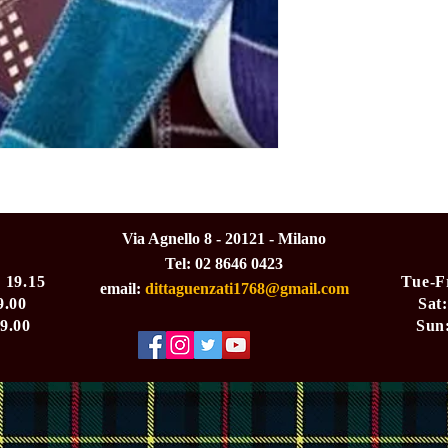
Via Agnello 8 - 20121 - Milano
Tel: 02 8646 0423
- 19.15
​Tue-F
email:
dittaguenzati1768@gmail.com
9.00
Sat:
19.00
Sun: