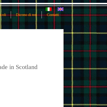
icoli
Dicono di noi
Contatti
ade in Scotland