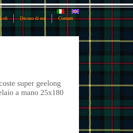
icoli
Dicono di noi
Contatti
coste super geelong
elaio a mano 25x180