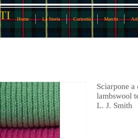
Home
La Storia
Curiosità
Marchi
Art
Sciarpone a 
lambswool t
L. J. Smith